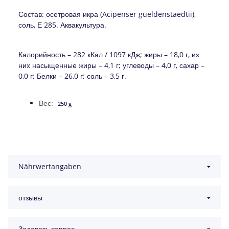
Состав: осетровая икра (Acipenser gueldenstaedtii),
соль, Е 285. Аквакультура.
Калорийность – 282 кКал / 1097 кДж; жиры – 18,0 г, из
них насыщенные жиры – 4,1 г; углеводы – 4,0 г, сахар –
0,0 г; Белки – 26,0 г; соль – 3,5 г.
Вес:
250 g
Nährwertangaben
отзывы
Задавать вопрос