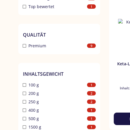
Top bewertet
1
QUALITÄT
Premium
9
Keta-La
INHALTSGEWICHT
100 g
1
Inhalt
200 g
2
250 g
2
400 g
1
500 g
1
1500 g
1