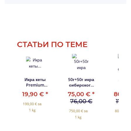
СТАТЬИ ПО ТЕМЕ
Икра кеты
50г+50г икра
50г + 
Premium
сибирского
Икр
Gold 100г в
осетра
осетро
19,90 €
*
75,00 €
*
80,5
стеклянной
Zarendom
Amur De
76,00 €
171,0
банке
(амурс
199,00 € за
осётр
1 kg
750,00 € за
805,00 € 
калуг
1 kg
1 kg