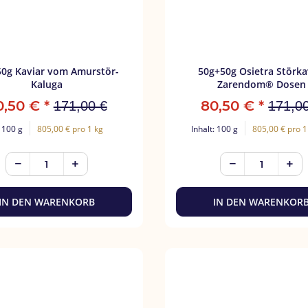
0g Kaviar vom Amurstör-
50g+50g Osietra Störka
Kaluga
Zarendom® Dosen
0,50 €
*
80,50 €
*
171,00 €
171,0
: 100 g
805,00 € pro 1 kg
Inhalt: 100 g
805,00 € pro 1
IN DEN WARENKORB
IN DEN WARENKOR