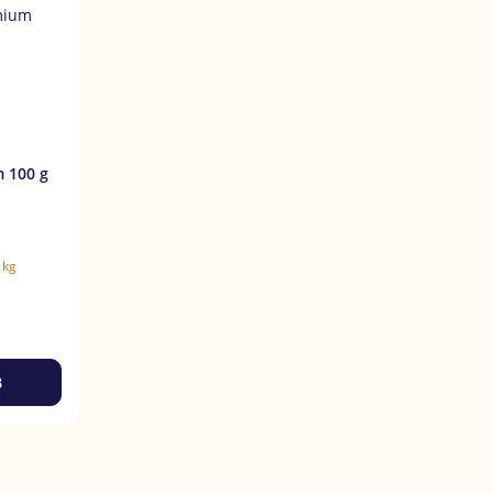
 g
 kg
B